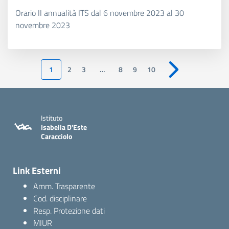
Orario II annualità ITS dal 6 novembre 2023 al 30
novembre 2023
1
2
3
…
8
9
10
Pagina successiva
Istituto
Isabella D'Este
Caracciolo
Link Esterni
Amm. Trasparente
Cod. disciplinare
Resp. Protezione dati
MIUR