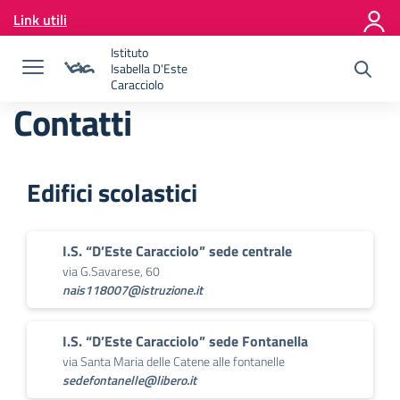
Vai ai contenuti
Link utili
Vai al menu di navigazione
Vai al footer
Istituto
Isabella D'Este
Caracciolo
Contatti
Edifici scolastici
I.S. “D’Este Caracciolo” sede centrale
via G.Savarese, 60
nais118007@istruzione.it
I.S. “D’Este Caracciolo” sede Fontanella
via Santa Maria delle Catene alle fontanelle
sedefontanelle@libero.it