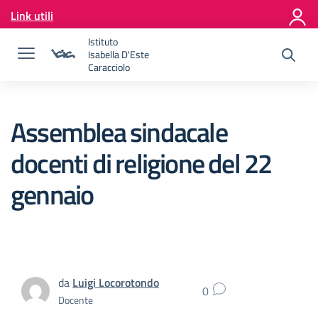
Vai ai contenuti
Link utili
Vai al menu di navigazione
Vai al footer
Istituto
Isabella D'Este
Caracciolo
Assemblea sindacale
docenti di religione del 22
gennaio
da
Luigi Locorotondo
0
Docente