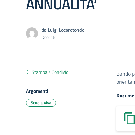
ANNUALITA’
da
Luigi Locorotondo
Docente
Stampa / Condividi
Bando pu
orienta
Argomenti
Documen
Scuola Viva