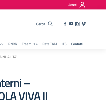
Accedi
Cerca
127
PNRR
Erasmus +
Rete TAM
ITS
Contatti
 ANNUALITA’
nterni –
LA VIVA II