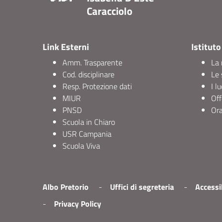
Caracciolo
Link Esterni
Istituto
Amm. Trasparente
La 
Cod. disciplinare
Le 
Resp. Protezione dati
I l
MIUR
Off
PNSD
Ora
Scuola in Chiaro
USR Campania
Scuola Viva
Albo Pretorio
Uffici di segreteria
Accessib
Privacy Policy