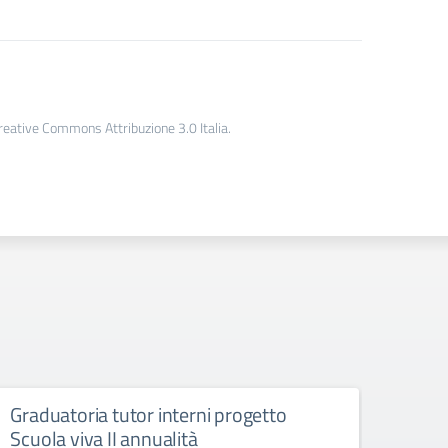
Creative Commons Attribuzione 3.0 Italia.
Graduatoria tutor interni progetto
Decr
Scuola viva II annualità
degli