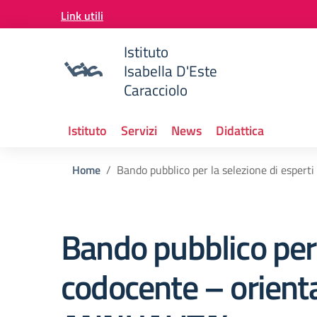
Vai ai contenuti
Link utili
Vai al menu di navigazione
Vai al footer
Istituto
Isabella D'Este
Caracciolo
Istituto
Servizi
News
Didattica
Home
Bando pubblico per la selezione di espe
Bando pubblico per l
codocente – orien