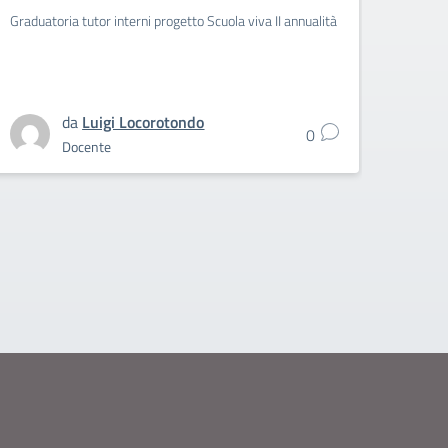
inter
Graduatoria tutor interni progetto Scuola viva II annualità
pers
prog
Napl
Decreto
da
Luigi Locorotondo
0
riscont
Docente
person
per il