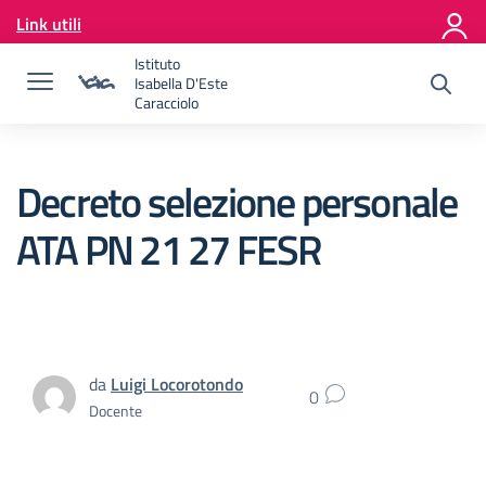
Vai ai contenuti
Link utili
Vai al menu di navigazione
Vai al footer
Istituto
Isabella D'Este
Caracciolo
Decreto selezione personale
ATA PN 21 27 FESR
da
Luigi Locorotondo
0
Docente