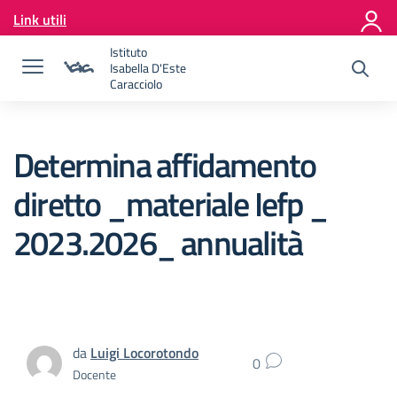
Vai ai contenuti
Link utili
Vai al menu di navigazione
Vai al footer
Istituto
Isabella D'Este
Caracciolo
Determina affidamento
diretto _materiale Iefp _
2023.2026_ annualità
da
Luigi Locorotondo
0
Docente