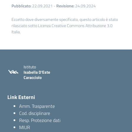
Pubblicato:
22.09.2021
-
Revisione:
24.09.2024
Eccetto dove diversamente specificato, questo articolo è stato
rilasciato sotto Licenza Creative Commons Attribuzione 3.0
Italia.
Istituto
Isabella D'Este
Caracciolo
Link Esterni
Amm. Trasparente
Cod. disciplinare
Resp. Protezione dati
MIUR