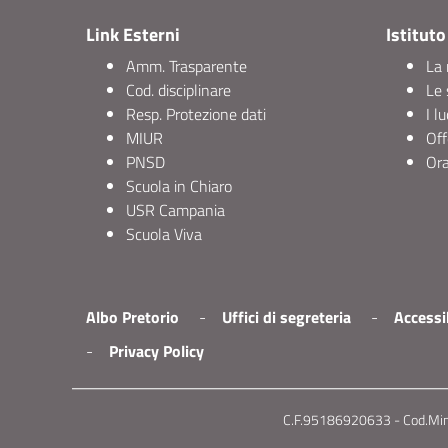
Link Esterni
Istituto
Amm. Trasparente
La 
Cod. disciplinare
Le 
Resp. Protezione dati
I l
MIUR
Off
PNSD
Ora
Scuola in Chiaro
USR Campania
Scuola Viva
Albo Pretorio
Uffici di segreteria
Accessib
Privacy Policy
C.F.95186920633 - Cod.Min