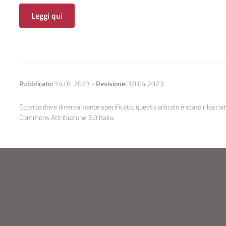
Leggi qui
Pubblicato:
14.04.2023
-
Revisione:
18.04.2023
Eccetto dove diversamente specificato, questo articolo è stato rilascia
Commons Attribuzione 3.0 Italia.