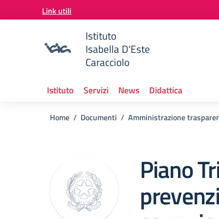
Vai ai contenuti
Link utili
Vai al menu di navigazione
Vai al footer
Istituto
Isabella D'Este
Caracciolo
Istituto
Servizi
News
Didattica
Home
Documenti
Amministrazione traspare
Piano Tr
prevenzi