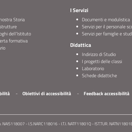
I Servizi
nostra Storia
Documenti e modulistica
strutture
Servizi per il personale sc
uoghi dell’Istituto
Servizi per famiglie e stud
erta formativa
Didattica
rio
Indirizzo di Studio
I progetti delle classi
Laboratorio
Schede didattiche
ilità
Obiettivi di accessibilità
Feedback accessibilità
. NAIS118007 - I.S.NARC118016 - I.T.I. NATF11801Q - IST.TUR. NATN11801B