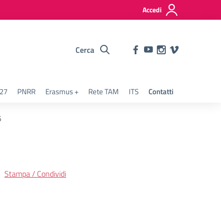
Accedi
Cerca
127
PNRR
Erasmus +
Rete TAM
ITS
Contatti
5
Stampa / Condividi