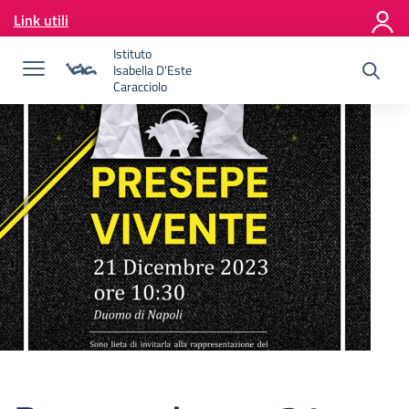
Vai ai contenuti
Link utili
Vai al menu di navigazione
Vai al footer
Istituto
Isabella D'Este
Caracciolo