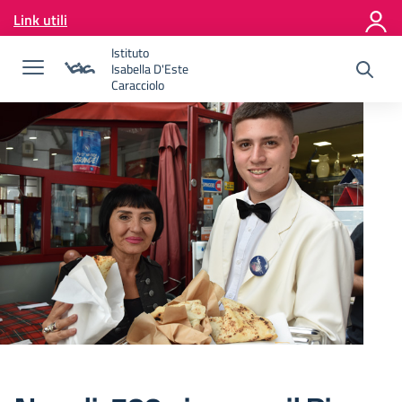
Vai ai contenuti
Link utili
Vai al menu di navigazione
Vai al footer
Istituto
Isabella D'Este
Caracciolo