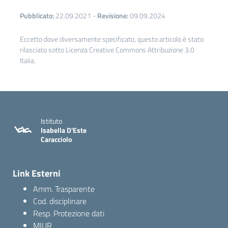
Pubblicato:
22.09.2021
-
Revisione:
09.09.2024
Eccetto dove diversamente specificato, questo articolo è stato
rilasciato sotto Licenza Creative Commons Attribuzione 3.0
Italia.
Istituto
Isabella D'Este
Caracciolo
Link Esterni
Amm. Trasparente
Cod. disciplinare
Resp. Protezione dati
MIUR