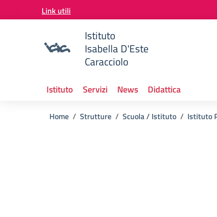
Vai ai contenuti
Link utili
Vai al menu di navigazione
Vai al footer
Istituto
Isabella D'Este
Caracciolo
Istituto
Servizi
News
Didattica
Home
Strutture
Scuola / Istituto
Istituto 