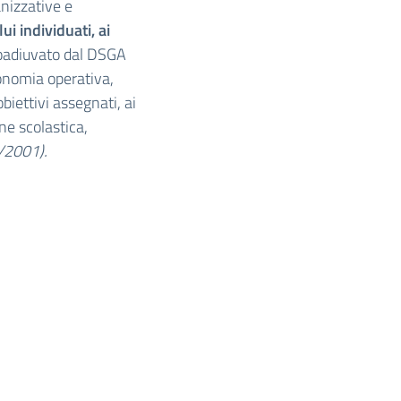
anizzative e
ui individuati, ai
coadiuvato dal DSGA
onomia operativa,
biettivi assegnati, ai
one scolastica,
/2001).