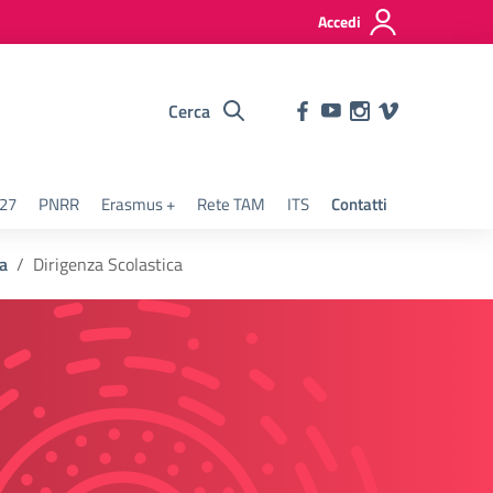
Accedi
Cerca
127
PNRR
Erasmus +
Rete TAM
ITS
Contatti
ca
Dirigenza Scolastica