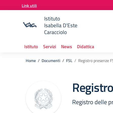
Vai ai contenuti
Link utili
Vai al menu di navigazione
Vai al footer
Istituto
Isabella D'Este
Caracciolo
Istituto
Servizi
News
Didattica
Home
Documenti
FSL
Registro presenze F
Registr
Registro delle p