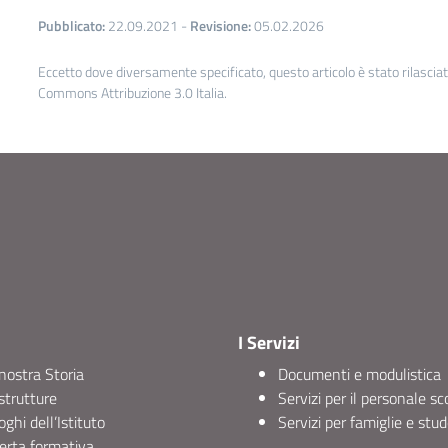
Pubblicato:
22.09.2021
-
Revisione:
05.02.2026
Eccetto dove diversamente specificato, questo articolo è stato rilascia
Commons Attribuzione 3.0 Italia.
I Servizi
nostra Storia
Documenti e modulistica
strutture
Servizi per il personale sc
uoghi dell’Istituto
Servizi per famiglie e stud
erta formativa