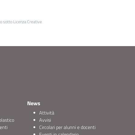
to sotto Licenza Creative
News
Attività
olastico
Avvisi
enti
Circolari per alunni e docenti
Eventi in calendario