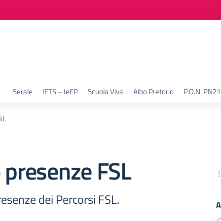
Serale
IFTS – IeFP
Scuola Viva
Albo Pretorio
P.O.N. PN2
SL
o presenze FSL
resenze dei Percorsi FSL.
A