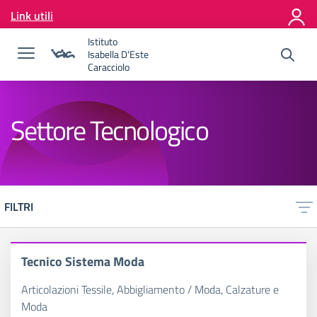
Vai ai contenuti
Link utili
Vai al menu di navigazione
Vai al footer
Istituto
Isabella D'Este
Caracciolo
Settore Tecnologico
FILTRI
Tecnico Sistema Moda
Articolazioni Tessile, Abbigliamento / Moda, Calzature e
Moda